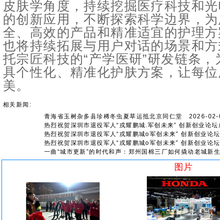
皮肤学角度，持续挖掘医疗科技和光
的创新应用，不断探索科学边界，为
全、高效的产品和精准适宜的护理方案
也将持续拓展与用户对话的场景和方
托宗匠科技的“产学医研”研发链条
具个性化、精准化护肤方案，让每位
美。
相关新闻:
青海省玉树杂多县珍稀冬虫夏草运抵北京同仁堂
2026-02-0
热烈祝贺深圳市退役军人“戎耀鹏城.军创未来” 创新创业论坛
热烈祝贺深圳市退役军人“戎耀鹏城o军创未来” 创新创业论
热烈祝贺深圳市退役军人“戎耀鹏城o军创未来” 创新创业论
一曲“城市更新”的时代和声：郑州国棉三厂如何撬动老城新
图片