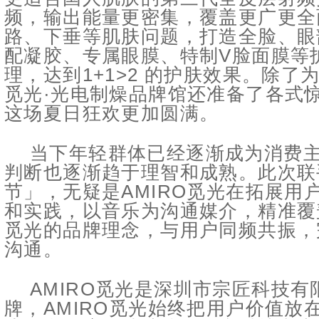
频，输出能量更密集，覆盖更广更全
路、下垂等肌肤问题，打造全脸、眼
配凝胶、专属眼膜、特制V脸面膜等
理，达到1+1>2 的护肤效果。除
觅光·光电制燥品牌馆还准备了各式
这场夏日狂欢更加圆满。
当下年轻群体已经逐渐成为消费
判断也逐渐趋于理智和成熟。此次联
节」，无疑是AMIRO觅光在拓展用
和实践，以音乐为沟通媒介，精准覆
觅光的品牌理念，与用户同频共振，
沟通。
AMIRO觅光是深圳市宗匠科技
牌，AMIRO觅光始终把用户价值放