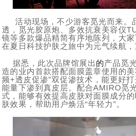
活动现场，不少游客觅光而来。
透，觅光胶原炮、多效抗衰美容仪TU
镜等多款爆品精简有序地陈列，大家
在夏日科技护肤之旅中为元气续航，
据悉，此次品牌馆展出
的
产品觅光
造的业内首款搭配面膜盖章使用的美
频+透皮促渗”双促渗技术，能更好
能量下渗到真皮层。配合AMIRO觅
式，能够有效提高皮肤对面膜成分的
肤效果，帮助用户焕活“年轻力”。