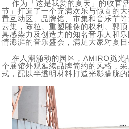
作为「这是我爱的夏天」的收官
节」打造了一个充满欢乐与惊喜的大
置互动区、品牌馆、市集和音乐节等
云集，陈粒、重塑雕像的权利、郭顶
具感染力及创造力的知名音乐人和乐
情澎湃的音乐盛会，满足大家对夏日
在人潮涌动的园区，AMIRO觅
个展馆外观延续品牌简约的风格，采
式，配以半透明材料打造光影朦胧的