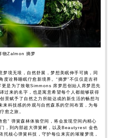
祥物Zalmon 摘梦
寓意梦境无垠，自然舒展，梦想美眠伸手可摘，同
多重角度诠释睡眠疗愈新境界。“摘梦”不仅仅是吉祥
字更是为了致敬Simmons 席梦思创始人席梦思先
ns）而英译过来的名字，也是寓意希望每个人都能够获得
态创景赋予了自然之力所能达成的新生活的畅想与
思通过未来科技感的外观与自然森系的空间布置，为每
眠疗愈之旅。
摘梦奇愈” 弹簧森林体验空间，将会发现空间内精心
到内部超大弹簧树，以及Beautyrest 金色
梦思依托核心弹簧科技，守护每位来宾的璀璨梦境，