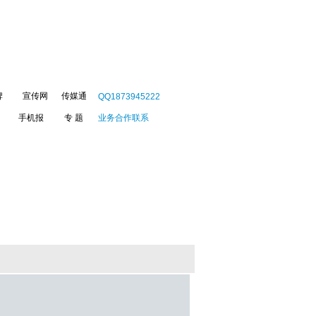
牌
宣传网
传媒通
QQ1873945222
手机报
专 题
业务合作联系