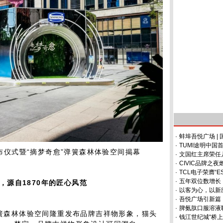
·
蚌埠吾悦广场 |
·
TUMI途明中
发布仪式暨“摘梦奇愈”弹簧森林体验空间揭幕
·
文国红主席荣任
·
CIVIC品牌之
·
TCL电子荣膺“
·
五年双位数增长
，源自1870年的匠心风范
·
以客为心，以新
·
吾悦广场引新篇！永
·
脾氨肽口服溶液
”弹簧森林体验空间隆重发布品牌吉祥物形象，猫头
·
钱江世纪城“桥