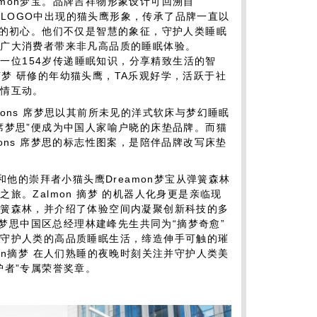
reamon梦宝。品牌吉祥物形象设计可回溯自
品牌LOGO中出现的猫头鹰形象，传承了品牌一直以
念的初心。他们不仅是智慧的象征，守护人类睡眠
为广大消费者带来非凡高品质的睡眠体验。
，是一位154岁传递睡眠知识，分享精致生活的智
on摘梦 研修的年幼猫头鹰，TA乐观好学，活跃于社
热情互动。
mons 席梦思以其前所未见的洋式软床与梦幻睡眠
席梦思”便成为中国人家喻户晓的床垫品牌。而猫
ons 席梦思的标志性图案，是陪伴品牌改写床垫
梦 和他的崇拜者小猫头鹰Dreamon梦宝从弹簧森林
旅。Zalmon 摘梦 的机器人化身更是亲临现
弹簧森林，并介绍了体验空间内凝聚创新科技的多
 席梦思中国区总经理林建峰先生共同为“摘梦奇愈”
何守护人类的高品质睡眠生活，缔造伸手可触的璀
on摘梦 在人们熟睡的夜晚时刻关注并守护人类美
护者”专属荣誉奖章。