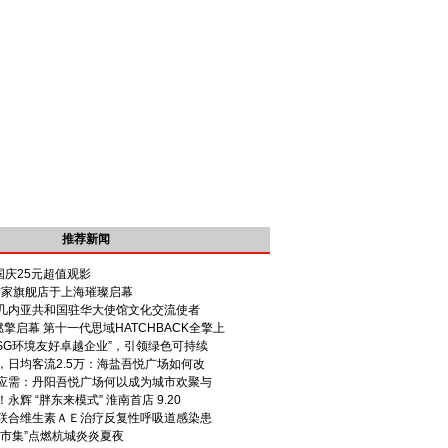
推荐新闻
 国庆25元超值观影
国首家旗舰店于上海璀璨启幕
几内亚共和国驻华大使馆文化交流使者
夜燃擎启幕 第十一代思域HATCHBACK全擎上
ESG环境友好卓越企业”，引领绿色可持续
，日均客流2.5万：海盐吾悦广场如何改
应需：丹阳吾悦广场何以成为城市欢聚与
辉 “胖东来模式” 淮南首店 9.20
联合维生素ＡＥ治疗反复性呼吸道感染患
上市集”点燃杭城炎炎夏夜