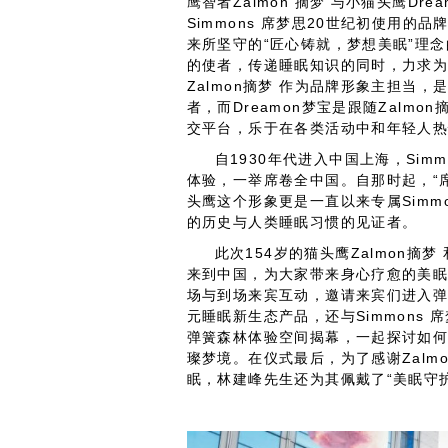
鹰智者Zalmon 摘梦 与小猫头鹰D
Simmons 席梦思20世纪初使用的
来所坚守的“匠心铸就，梦想美眠”理
的使者，传递睡眠知识的同时，力求
Zalmon摘梦 作为品牌形象主担当
者，而Dreamon梦宝是跟随Zalm
交平台，乐于在各类活动中和年轻人
自1930年代进入中国上海，Sim
体验，一举席卷全中国。自那时起，“
头鹰这个形象更是一直以来专属Simm
的历史与人类睡眠习惯的见证者。
此次154岁的猫头鹰Zalmon摘
来到中国，为大家带来身心疗愈的美眠之
场与到场来宾互动，邀请来宾们进入
元睡眠新生态产品，还与Simmons
弹簧森林体验空间揭幕，一起探讨如
璨梦境。在仪式最后，为了感谢Zalm
眠，林建峰先生还为其佩戴了“美眠守