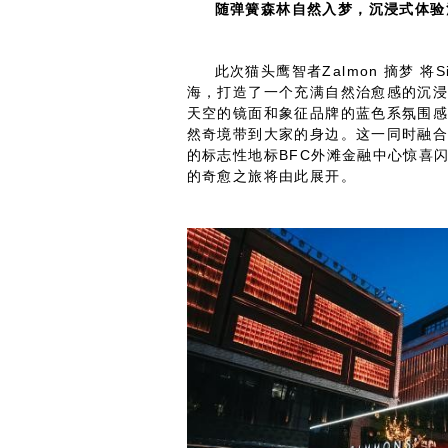
随
弹簧森林
自然入梦，沉浸式体验
此次猫头鹰智者Zalmon 摘梦 将
海，打造了一个充满自然治愈感的沉
天空的镜面和象征品牌的蓝色系氛围
然奇境带到大家的身边。这一同时融
的标志性地标BFC外滩金融中心惊喜闪现，
的奇愈之旅将由此展开。