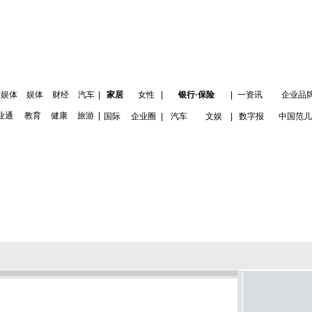
娱体
娱体
财经
汽车
|
家居
女性
|
银行·保险
|
一资讯
企业品
业通
教育
健康
旅游
|
国际
企业圈
|
汽车
文娱
|
数字报
中国范儿