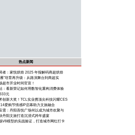
热点新闻
者：家悦烘焙 2025 年报解码商超烘焙
头雁”培育再升级：从路演舞台到商超实
场超市开业时间官宣！
站：看新荣记如何用数智化重构消费体验
333元
术创新大奖！TCL实业携顶尖科技闪耀CES
314爱购节情感IP启幕助力文旅融合
应需：丹阳吾悦广场何以成为城市欢聚与
袂丹阳文旅打造沉浸式跨年盛宴
场V8模型的实战验证，打造城市网红打卡