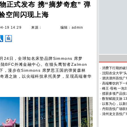
祥物正式发布 携“摘梦奇愈” 弹
验空间闪现上海
04-19 14:29
来源：
编辑：admin
月24日，全球知名床垫品牌Simmons 席梦
陆BFC外滩金融中心。在猫头鹰智者Zalmon
·
消费下行期的破局
领下，漫步在Simmons 席梦思王国的弹簧森林
·
沈阳农业大学“
的奇遇之旅，以尖端科技承托美梦，呈现高端奢华
·
泗洪泗州吾悦广
·
高端餐饮的下一
·
峰王·母袍 一泡3
·
揽获多项产品技
·
数智赋能文旅 1
·
以客为心，以新
·
丹阳吾悦广场联
·
漳州龙文吾悦广