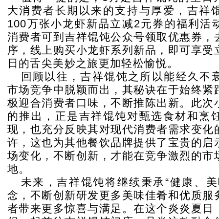
大消费者长期以来的支持与厚爱，吉祥
100万张小龙虾新品立减2元券的福利活
消费者可到吉祥馄饨公众号领取优惠券，
序，线上购买小龙虾系列新品，即可享受
日的舌尖美妙之旅更加轻松愉悦。
回顾以往，吉祥馄饨之所以能经久不
市场竞争中脱颖而出，其秘诀在于始终紧
极迎合消费者口味，不断推陈出新。此次
的推出，正是吉祥馄饨对甄选食材和烹
现，也充分反映其对现代消费者需求变化
许，这也为其他餐饮品牌提供了宝贵的启
场变化，不断创新，才能在竞争激烈的市
地。
未来，吉祥馄饨将继续秉承“健康、美
念，不断创新研发更多美味佳肴和优质服
者带来更多惊喜与满足。在这个炎炎夏日