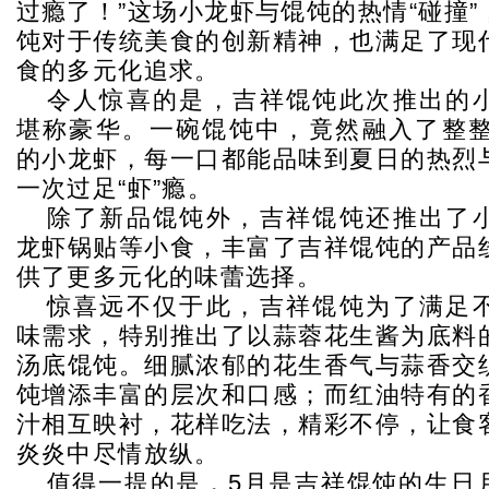
过瘾了！”这场小龙虾与馄饨的热情“碰撞
饨对于传统美食的创新精神，也满足了现
食的多元化追求。
令人惊喜的是，吉祥馄饨此次推出的
堪称豪华。一碗馄饨中，竟然融入了整整
的小龙虾，每一口都能品味到夏日的热烈
一次过足“虾”瘾。
除了新品馄饨外，吉祥馄饨还推出了
龙虾锅贴等小食，丰富了吉祥馄饨的产品
供了更多元化的味蕾选择。
惊喜远不仅于此，吉祥馄饨为了满足
味需求，特别推出了以蒜蓉花生酱为底料
汤底馄饨。细腻浓郁的花生香气与蒜香交
饨增添丰富的层次和口感；而红油特有的
汁相互映衬，花样吃法，精彩不停，让食
炎炎中尽情放纵。
值得一提的是，5月是吉祥馄饨的生日