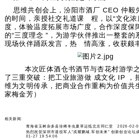
思维共创会上，汾阳市酒厂 CEO 仲
的时间，亲授社交礼道课 程，以“文化浓
度，体验温度拓展市场广度，合作深度保障
的“三度理念 ”，为游学伙伴推出一整套
现场伙伴踊跃发言，热 情高涨，收获颇
本次匠体酒仓书酒节与杏花村游学之
了三重突破：把工业旅游做 成文化 IP 
维为文明传承，把商业合作重构为价值共生
家梅金芳）
相关新闻:
青海省玉树杂多县珍稀冬虫夏草运抵北京同仁堂
2026-02-02
热烈祝贺深圳市退役军人“戎耀鹏城.军创未来” 创新创业论坛
01-27 19:54:06