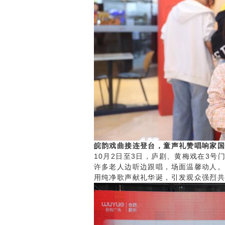
皖韵戏曲接连登台，童声礼赞唱响家
10月2日至3日，庐剧、黄梅戏在3
许多老人边听边跟唱，场面温馨动人。1
用纯净歌声献礼华诞，引发观众强烈