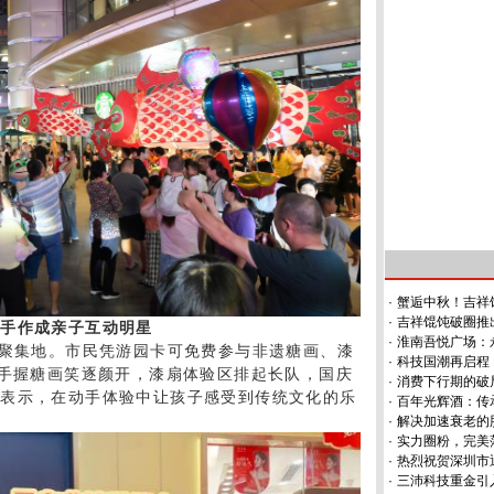
·
蟹逅中秋！吉祥
·
吉祥馄饨破圈推
遗手作成亲子互动明星
·
淮南吾悦广场：永
气聚集地。市民凭游园卡可免费参与非遗糖画、漆
·
科技国潮再启程
们手握糖画笑逐颜开，漆扇体验区排起长队，国庆
·
消费下行期的破局
长表示，在动手体验中让孩子感受到传统文化的乐
·
百年光辉酒：传
·
解决加速衰老的
·
实力圈粉，完美
·
热烈祝贺深圳市退
·
三沛科技重金引入