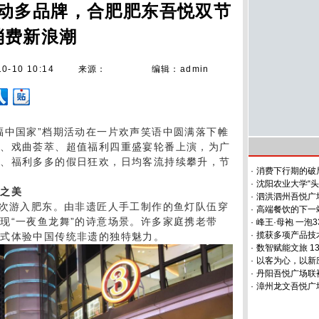
联动多品牌，合肥肥东吾悦双节
消费新浪潮
10-10 10:14
来源：
编辑：admin
福中国家”档期活动在一片欢声笑语中圆满落下帷
验、戏曲荟萃、超值福利四重盛宴轮番上演，为广
足、福利多多的假日狂欢，日均客流持续攀升，节
·
消费下行期的破局
·
沈阳农业大学“
统之美
·
泗洪泗州吾悦广
首次游入肥东。由非遗匠人手工制作的鱼灯队伍穿
·
高端餐饮的下一
现“一夜鱼龙舞”的诗意场景。许多家庭携老带
·
峰王·母袍 一泡3
·
揽获多项产品技
浸式体验中国传统非遗的独特魅力。
·
数智赋能文旅 1
·
以客为心，以新
·
丹阳吾悦广场联
·
漳州龙文吾悦广