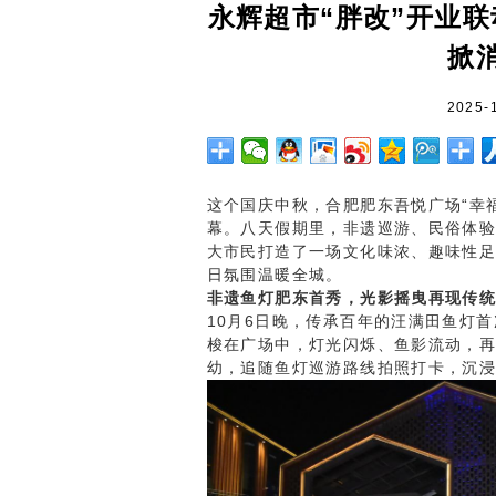
永辉超市“胖改”开业
掀
2025-
这个国庆中秋，合肥肥东吾悦广场“幸
幕。八天假期里，非遗巡游、民俗体
大市民打造了一场文化味浓、趣味性
日氛围温暖全城。
非遗鱼灯肥东首秀，光影摇曳再现传
10月6日晚，传承百年的汪满田鱼灯
梭在广场中，灯光闪烁、鱼影流动，再
幼，追随鱼灯巡游路线拍照打卡，沉