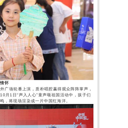
国情怀
号门外广场轮番上演，质朴唱腔赢得观众阵阵掌声，
0月1日“声入人心”童声颂祖国活动中，孩子们
共鸣，将现场渲染成一片中国红海洋。