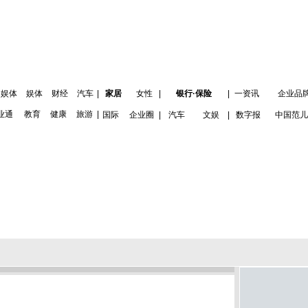
娱体
娱体
财经
汽车
|
家居
女性
|
银行·保险
|
一资讯
企业品
业通
教育
健康
旅游
|
国际
企业圈
|
汽车
文娱
|
数字报
中国范儿