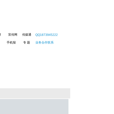
牌
宣传网
传媒通
QQ1873945222
手机报
专 题
业务合作联系