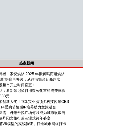
热点新闻
者：家悦烘焙 2025 年报解码商超烘焙
头雁”培育再升级：从路演舞台到商超实
场超市开业时间官宣！
站：看新荣记如何用数智化重构消费体验
333元
术创新大奖！TCL实业携顶尖科技闪耀CES
314爱购节情感IP启幕助力文旅融合
应需：丹阳吾悦广场何以成为城市欢聚与
袂丹阳文旅打造沉浸式跨年盛宴
场V8模型的实战验证，打造城市网红打卡