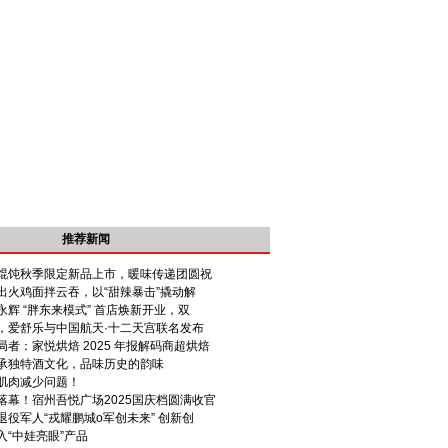
推荐新闻
馄饨秋季限定新品上市，暖味传递团圆祝
出火鸡面拌云吞，以“甜辣暴击”撬动解
辉 “胖东来模式” 首店焕新开业，双
，爱舒乐与中国航天·十二天宫联名发布
者：家悦烘焙 2025 年报解码商超烘焙
承独特酒文化，品味历史的韵味
肌肉减少问题！
落幕！宿州吾悦广场2025国庆档圆满收官
役军人“戎耀鹏城o军创未来” 创新创
“中娃亮眼”产品