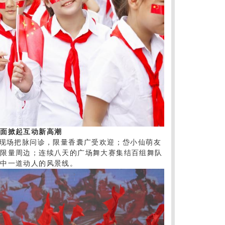
见面掀起互动新高潮
家现场把脉问诊，限量香囊广受欢迎；岱小仙萌友
取限量周边；连续八天的广场舞大赛集结百组舞队
期中一道动人的风景线。